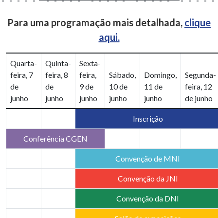
Para uma programação mais detalhada,
clique
aqui.
Quarta-
Quinta-
Sexta-
feira, 7
feira, 8
feira,
Sábado,
Domingo,
Segunda-
de
de
9 de
10 de
11 de
feira, 12
junho
junho
junho
junho
junho
de junho
Inscrição
Conferência CGEN
Convenção de MNI
Convenção da JNI
Convenção da DNI