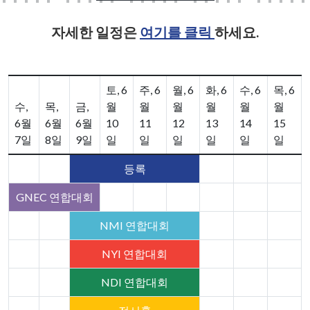
자세한 일정은
여기를 클릭
하세요.
토, 6
주, 6
월, 6
화, 6
수, 6
목, 6
수,
목,
금,
월
월
월
월
월
월
6월
6월
6월
10
11
12
13
14
15
7일
8일
9일
일
일
일
일
일
일
등록
GNEC 연합대회
NMI 연합대회
NYI 연합대회
NDI 연합대회