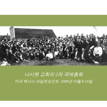
나사렛 교회의 2차 국제총회
미국 텍사스 파일럿포인트. 1908년 10월 8-14일