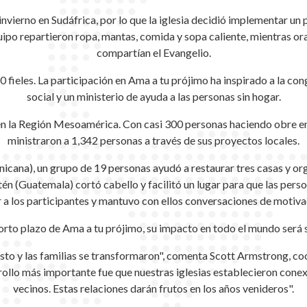
invierno en Sudáfrica, por lo que la iglesia decidió implementar un
uipo repartieron ropa, mantas, comida y sopa caliente, mientras o
compartían el Evangelio.
60 fieles. La participación en Ama a tu prójimo ha inspirado a la 
social y un ministerio de ayuda a las personas sin hogar.
en la Región Mesoamérica. Con casi 300 personas haciendo obre en
ministraron a 1,342 personas a través de sus proyectos locales.
icana), un grupo de 19 personas ayudó a restaurar tres casas y org
n (Guatemala) cortó cabello y facilitó un lugar para que las pers
a los participantes y mantuvo con ellos conversaciones de motiva
orto plazo de Ama a tu prójimo, su impacto en todo el mundo será s
sto y las familias se transformaron", comenta Scott Armstrong, c
ollo más importante fue que nuestras iglesias establecieron conex
vecinos. Estas relaciones darán frutos en los años venideros".