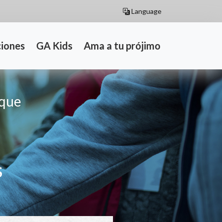
Language
iones
GA Kids
Ama a tu prójimo
 que
S