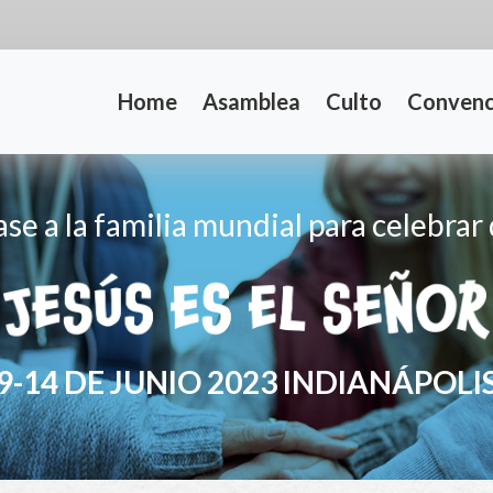
n navigation
Home
Asamblea
Culto
Convenc
se a la familia mundial para celebrar
9-14 DE JUNIO 2023 INDIANÁPOLI