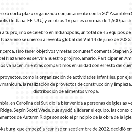
ero a corto plazo organizado conjuntamente con la 30ª Asamblea 
olis (Indiana, EE. UU.) y en otros 16 países con más de 1,500 parti
a tu prójimo se celebró en Indianápolis, un total de 45 equipos de c
Nazareno se unieron al evento global del 9 al 14 de junio de 2023.
ar cerca, sino tener objetivos y metas comunes", comenta Stephen
el Nazareno es servir a nuestro prójimo, amarlo. Participar en Am
os ya hacen, mientras compartimos en unidad con el resto del cuerp
proyectos, como la organización de actividades infantiles, por ejem
y manicura, la realización de proyectos de construcción y limpieza, 
distribución de alimentos y ropa.
ia, en Carolina del Sur, dio la bienvenida a personas de iglesias 
ge. Según Scott Wade, que ayudó a liderar el equipo, las conexio
mentos de Autumn Ridge son solo el principio de la obra de la igles
 Boksburg, que empezó a reunirse en septiembre de 2022, decidió e